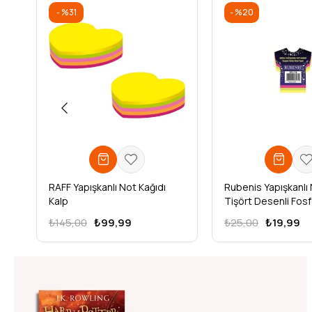
%31
%20
RAFF Yapışkanlı Not Kağıdı
Rubenis Yapışkanlı 
Kalp
Tişört Desenli Fosf
Renk RPS-118
₺145,00
₺99,99
₺25,00
₺19,99