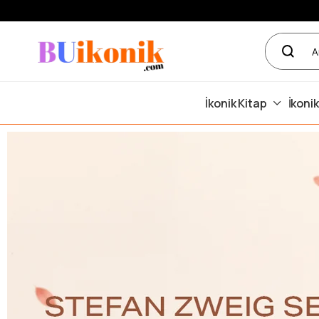
İkonik Kitap
İkonik