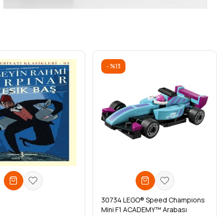
%13
30734 LEGO® Speed Champions
Mini F1 ACADEMY™ Arabası