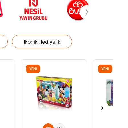
İkonik Hediyelik
YENI
ÜRÜN