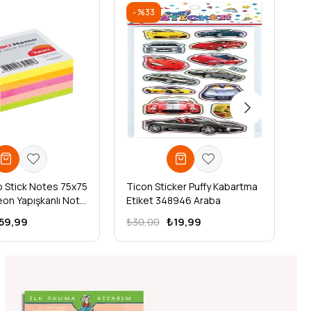
%33
 Stick Notes 75x75
Ticon Sticker Puffy Kabartma
Ti
on Yapışkanlı Not
Etiket 348946 Araba
Et
 Yaprak
59,99
₺30,00
₺19,99
₺