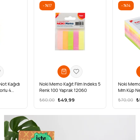
%17
%14
Not Kağıdı
Noki Memo Kağıt Film Indeks 5
Noki Memo
orlu 4
Renk 100 Yaprak 12060
Mm Küp Ne
Kağıdı 100
₺60,00
₺49,99
₺70,00
₺