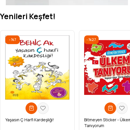
Yenileri Keşfet!
%7
%27
Yaşasın Ç Harfi Kardeşliği!
Bitmeyen Sticker - Ülke
Tanıyorum