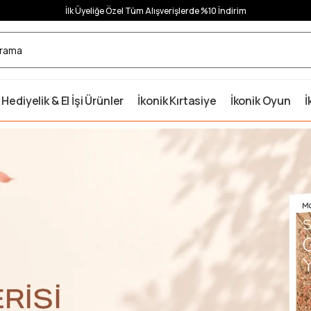
İlk Üyeliğe Özel Tüm Alışverişlerde %10 İndirim
 Hediyelik & El İşi Ürünler
İkonik Kırtasiye
İkonik Oyun
İ