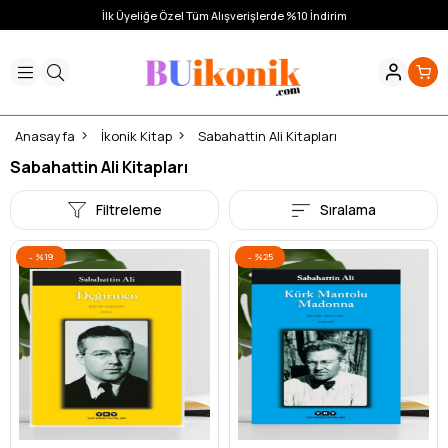
İlk Üyeliğe Özel Tüm Alışverişlerde %10 İndirim
Anasayfa
İkonik Kitap
Sabahattin Ali Kitapları
Sabahattin Ali Kitapları
Filtreleme
Sıralama
%19
%25