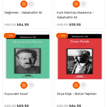
Değirmen – Sabahattin Ali
Kürk Mantolu Madonna –
Sabahattin Ali
₺80,00
₺64,99
₺80,00
₺59,99
%13
%19
Kuyucaklı Yusuf
Sırça Köşk – Bütün Yapıtları
₺80,00
₺69,99
₺80,00
₺64,99