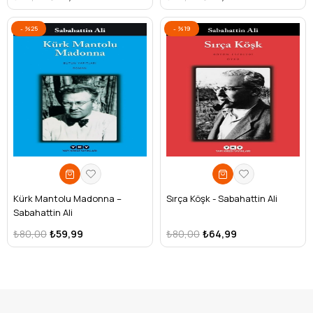
%25
%19
Kürk Mantolu Madonna –
Sırça Köşk - Sabahattin Ali
Sabahattin Ali
₺80,00
₺59,99
₺80,00
₺64,99