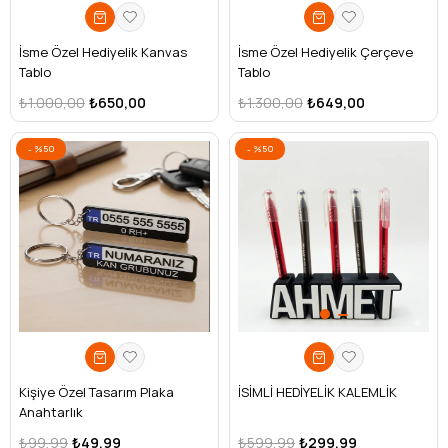
İsme Özel Hediyelik Kanvas
İsme Özel Hediyelik Çerçeve
Tablo
Tablo
₺1.000,00
₺650,00
₺1.300,00
₺649,00
%50
%50
Kişiye Özel Tasarım Plaka
İSİMLİ HEDİYELİK KALEMLİK
Anahtarlık
₺99,99
₺49,99
₺599,99
₺299,99