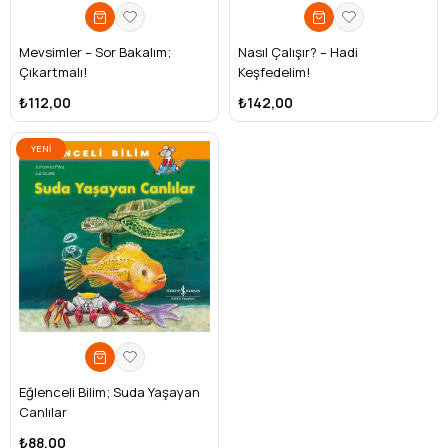
Mevsimler – Sor Bakalım;
Nasıl Çalışır? – Hadi
Çıkartmalı!
Keşfedelim!
₺112,00
₺142,00
YENI
ÜRÜN
Eğlenceli Bilim; Suda Yaşayan
Canlılar
₺88,00