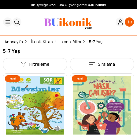
İlk Üyeliğe Özel Tüm Alışverişlerde %10 İndirim
Anasayfa
İkonik Kitap
İkonik Bilim
5-7 Yaş
5-7 Yaş
Filtreleme
Sıralama
YENI
YENI
ÜRÜN
ÜRÜN