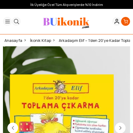
İlk Üyeliğe Özel Tüm Alışverişlerde %10 İndirim
Anasayfa
İkonik Kitap
Arkadaşım Elif – 1’den 20’ye Kadar Topl