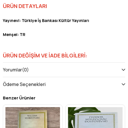
ÜRÜN DETAYLARI
Yayınevi:
Türkiye
İş Bankası Kültür Yayınları
Menşei: TR
ÜRÜN DEĞİŞİM VE İADE BİLGİLERİ:
buikonik.com kitap ürünlerimizde
baskı hataları dışında
iade
Yorumlar
(0)
ve değişim yoktur.
Ödeme Seçenekleri
Baskı hatalarını
[email protected]
adresine mail atarak
talebinizi iletebilirsiniz.
Benzer Ürünler