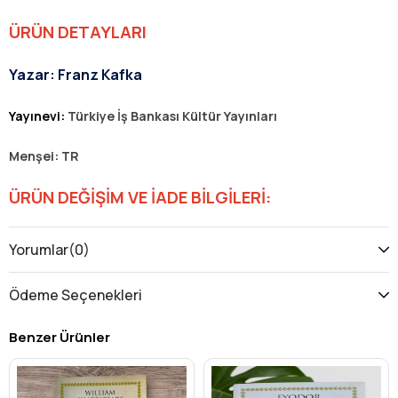
ÜRÜN DETAYLARI
Yazar: Franz Kafka
Yayınevi:
Türkiye
İş Bankası Kültür Yayınları
Menşei: TR
ÜRÜN DEĞİŞİM VE İADE BİLGİLERİ:
buikonik.com kitap ürünlerimizde
baskı hataları dışında
iade
Yorumlar
(0)
ve değişim yoktur.
Ödeme Seçenekleri
Baskı hatalarını +905051183335 nolu Whatsapp hattımız
üzerinden talebinizi iletebilirsiniz.
Benzer Ürünler