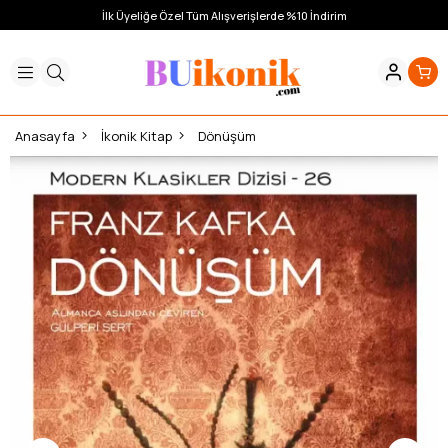
İlk Üyeliğe Özel Tüm Alışverişlerde %10 İndirim
Anasayfa
İkonik Kitap
Dönüşüm