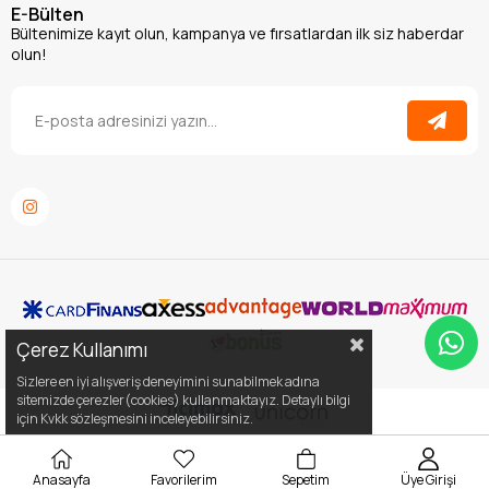
E-Bülten
Bültenimize kayıt olun, kampanya ve fırsatlardan ilk siz haberdar
olun!
Çerez Kullanımı
Sizlere en iyi alışveriş deneyimini sunabilmek adına
sitemizde çerezler(cookies) kullanmaktayız. Detaylı bilgi
için Kvkk sözleşmesini inceleyebilirsiniz.
Anasayfa
Favorilerim
Sepetim
Üye Girişi