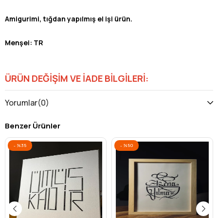
Amigurimi, tığdan yapılmış el işi ürün.
Menşei: TR
ÜRÜN DEĞİŞİM VE İADE BİLGİLERİ:
buikonik.com el işi ürünlerimizde
14 gün içinde iade ve
Yorumlar
(0)
değişim yapabilirsiniz.
Benzer Ürünler
%35
%50