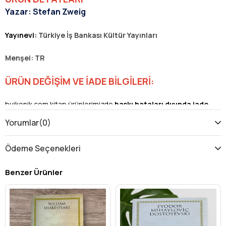
Yazar: Stefan Zweig
Yayınevi:
Türkiye
İş Bankası Kültür Yayınları
Menşei: TR
ÜRÜN DEĞİŞİM VE İADE BİLGİLERİ:
buikonik.com kitap ürünlerimizde
baskı hataları dışında
iade
ve değişim yoktur.
Yorumlar
(0)
Baskı hatalarını +905051183335 nolu Whatsapp hattımız
Ödeme Seçenekleri
üzerinden talebinizi iletebilirsiniz.
Benzer Ürünler