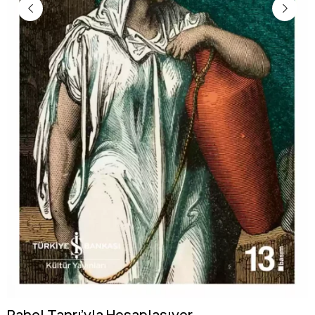
Rahel Tanrı’yla Hesaplaşıyor