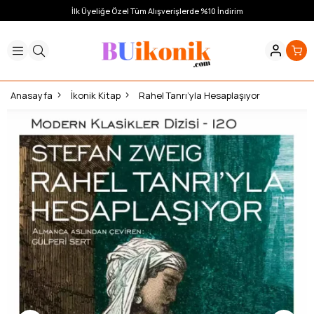
İlk Üyeliğe Özel Tüm Alışverişlerde %10 İndirim
Anasayfa
İkonik Kitap
Rahel Tanrı’yla Hesaplaşıyor